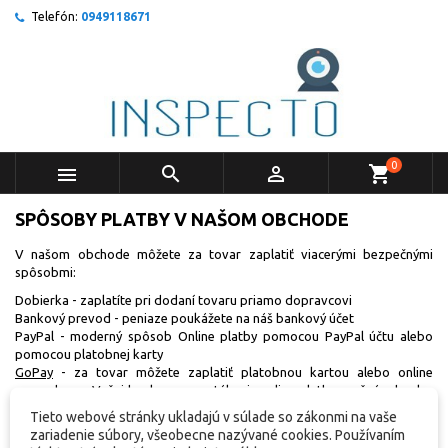
Telefón:
0949118671
0



shopping_cart
SPÔSOBY PLATBY V NAŠOM OBCHODE
V našom obchode môžete za tovar zaplatiť viacerými bezpečnými
spôsobmi:
Dobierka - zaplatíte pri dodaní tovaru priamo dopravcovi
Bankový prevod - peniaze poukážete na náš bankový účet
PayPal - moderný spôsob Online platby pomocou PayPal účtu alebo
pomocou platobnej karty
GoPay
- za tovar môžete zaplatiť platobnou kartou alebo online
prevodom z Vašej banky, momentálne je online platba možná z banky:
TatraBanka, VÚB Banka, UniCredit Bank, Slovenská Sporiteľňa, ČSOB,
Tieto webové stránky ukladajú v súlade so zákonmi na vaše
Poštová Banka, Sberbank, OTP bank, ZUNO
zariadenie súbory, všeobecne nazývané cookies. Používaním